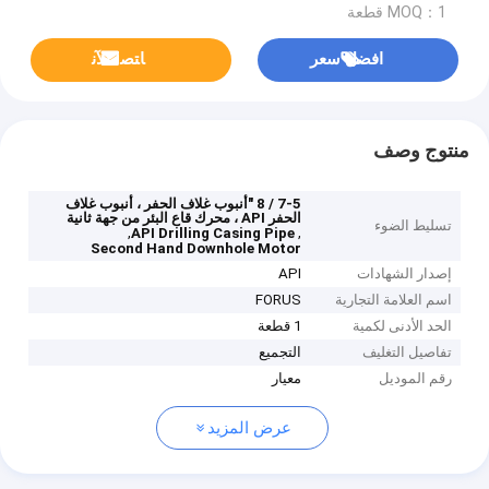
MOQ：1 قطعة
افضل سعر
ﺎﺘﺼﻟ ﺍﻶﻧ
منتوج وصف
7-5 / 8 "أنبوب غلاف الحفر ، أنبوب غلاف
الحفر API ، محرك قاع البئر من جهة ثانية
تسليط الضوء
,
,
API Drilling Casing Pipe
Second Hand Downhole Motor
إصدار الشهادات
API
اسم العلامة التجارية
FORUS
الحد الأدنى لكمية
1 قطعة
تفاصيل التغليف
التجميع
رقم الموديل
معيار
عرض المزيد