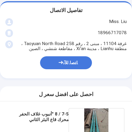
تفاصيل الاتصال
Miss. Liu
18966717078
غرفة 11104 ، مبنى 2 ، رقم 258 Taoyuan North Road ،
منطقة Lianhu ، مدينة Xi’an ، مقاطعة شنشي ، الصين.
ﺎﺘﺼﻟ ﺍﻶﻧ
احصل على افضل سعر ل
7-5 / 8 "أنبوب غلاف الحفر
محرك قاع البئر الثاني