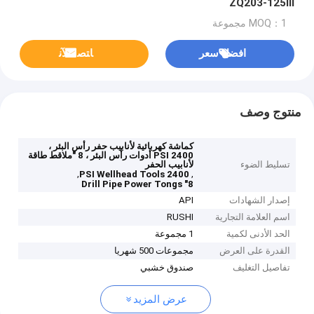
ZQ203-125Ⅲ
MOQ：1 مجموعة
افضل سعر
ﺎﺘﺼﻟ ﺍﻶﻧ
منتوج وصف
كماشة كهربائية لأنابيب حفر رأس البئر ،
2400 PSI أدوات رأس البئر ، 8 "ملاقط طاقة
تسليط الضوء
لأنابيب الحفر
,
,
2400 PSI Wellhead Tools
8" Drill Pipe Power Tongs
إصدار الشهادات
API
اسم العلامة التجارية
RUSHI
الحد الأدنى لكمية
1 مجموعة
القدرة على العرض
مجموعات 500 شهريا
تفاصيل التغليف
صندوق خشبي
عرض المزيد