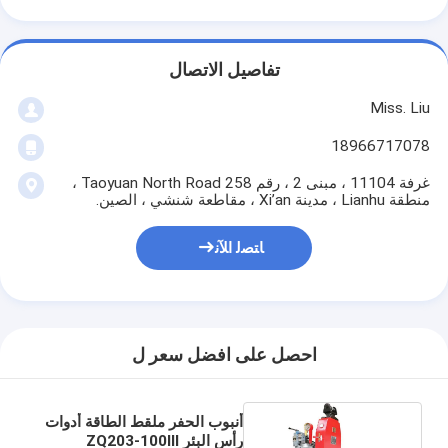
تفاصيل الاتصال
Miss. Liu
18966717078
غرفة 11104 ، مبنى 2 ، رقم 258 Taoyuan North Road ،
منطقة Lianhu ، مدينة Xi’an ، مقاطعة شنشي ، الصين.
ﺎﺘﺼﻟ ﺍﻶﻧ
احصل على افضل سعر ل
أنبوب الحفر ملقط الطاقة أدوات
رأس البئر ZQ203-100Ⅲ