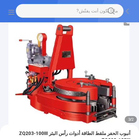
3
/
2
أنبوب الحفر ملقط الطاقة أدوات رأس البئر ZQ203-100Ⅲ