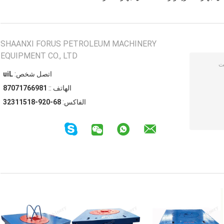
SHAANXI FORUS PETROLEUM MACHINERY
EQUIPMENT CO., LTD
اتصل شخص:
Liu
الهاتف ::
18966717078
الفاكس:
86-029-81511323