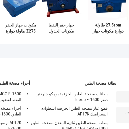
27.5rpm طاولة
جهاز حفر النفط
مكونات جهاز الحفر
دوارة مكونات جهاز
مكونات الجدول
Z275 طاولة دوارة
الحفر 4500kN
الدوارة الكربون
API 7K Casting
الصلب
بطانة مضخة الطين
أجزاء مضخة الطين
بطانات مضخة الطين الخزفية بومكو جاردنر
دنفر Ideco F-1600
النفط لقضيب 
قطع غيار مضخة الطين الخزفية اسطوانة
أجزاء مضخة ا
السيراميك API 7K
الطين BOMCO F1300 F-1600
بطانة مضخة الطين ثنائية المعدن لمضخة الطين
F-1600
BOMCO / HH / RS F-1000