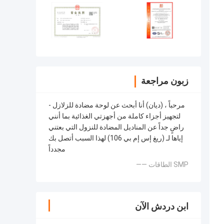
زبون مراجعة
- مرحباً ، (ديان) أنا أبحث عن لوحة مضادة للزلازل
لتجهيز أجزاء كاملة من أجهزتي الغذائية بما أنني
راضٍ جداً عن المناديل المضادة للنزول التي بعتني
إياها لـ (ريغ إس إم بي 106) لهذا السبب أتصل بك
مجدداً
—— الطاقات SMP
ابن دردش الآن