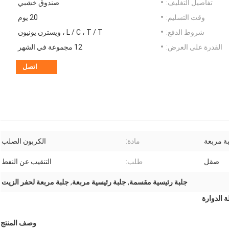
تفاصيل التغليف:
صندوق خشبي
وقت التسليم:
20 يوم
شروط الدفع:
L / C ، T / T ، ويسترن يونيون
القدرة على العرض:
12 مجموعة في الشهر
اتصل
ة مربعة
مادة:
الكربون الصلب
صقل
طلب:
التنقيب عن النفط
جلبة رئيسية مقسمة
,
جلبة رئيسية مربعة
,
جلبة مربعة لحفر الزيت
وصف المنتج