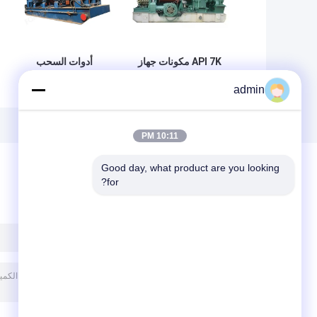
API 7K مكونات جهاز
أدوات السحب
الحفر Drawworks
المصنوعة من الصلب
admin
JC50DB الكربون
الكربوني لجهاز الحفر
الصلب
24V 220V 380V
10:11 PM
Good day, what product are you looking 
for?
ترك رسالة