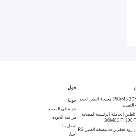
حول
35CrMo BOMCO F-1600 مضخة الطين لحفر
حولنا
التمديد
جولة في المصنع
لطين الحاملة الرئيسية لمضخة
مراقبة الجودة
اتصل بنا
API 7K توصيل رود لحفر زيت مضخة الطين RS
أخبار